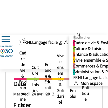
24/04/2013
FR
NL
Langage facile
Mon espace
Cadre de vie & En
24/04/2013
Culture & Loisirs
Cad
Enfance & Educati
24/04/2013
Vivr
re
Ad
Vivre ensemble & S
e
Co
Publié le 13/11/2024
de
Enf
min
Commerces & Emp
Cult
ens
mm
vie
anc
istr
Administration & P
ure
em
erc
&
e &
atio
FR
NL
Langage facil
&
ble
es
Envi
Edu
n &
Date
Mon espace
Lois
&
&
ron
cati
Poli
irs
Soli
Em
ne
on
tiqu
Mercredi, 24 avril 2013
dari
ploi
me
e
té
Fichier
nt