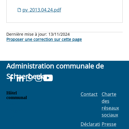
pv_2013.04.24.pdf
Dernière mise à jour:
13/11/2024
Proposer une correction sur cette page
Administration communale de
Schaerbeek
Hôtel
Contact
Charte
communal
des
Place
réseaux
Colignon
sociaux
100
1030
Déclarati
Presse