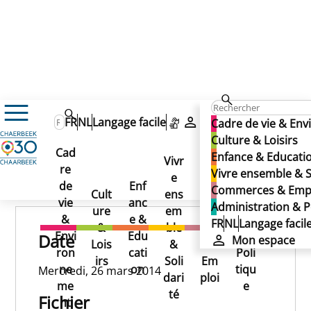
26/03/2014
FR
NL
Langage facile
Mon espace
Cadre de vie & En
26/03/2014
Culture & Loisirs
Cad
Enfance & Educati
26/03/2014
Vivr
re
Ad
Vivre ensemble & S
e
Co
Publié le 13/11/2024
de
Enf
min
Commerces & Emp
Cult
ens
mm
vie
anc
istr
Administration & P
ure
em
erc
&
e &
atio
FR
NL
Langage facil
&
ble
es
Envi
Edu
n &
Date
Mon espace
Lois
&
&
ron
cati
Poli
irs
Soli
Em
ne
on
tiqu
Mercredi, 26 mars 2014
dari
ploi
me
e
té
Fichier
nt