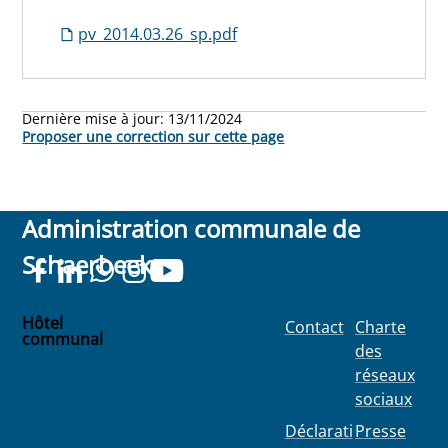
pv_2014.03.26_sp.pdf
Dernière mise à jour:
13/11/2024
Proposer une correction sur cette page
Administration communale de
Schaerbeek
Hôtel
Contact
Charte
communal
des
Place
réseaux
Colignon
sociaux
100
1030
Déclarati
Presse