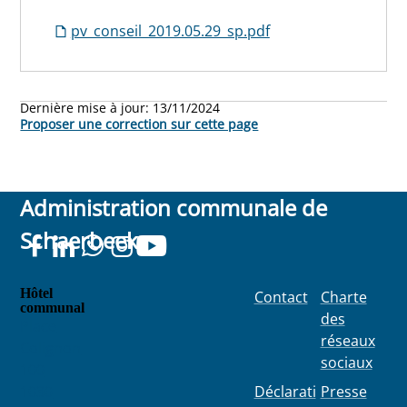
pv_conseil_2019.05.29_sp.pdf
Dernière mise à jour:
13/11/2024
Proposer une correction sur cette page
Administration communale de
Schaerbeek
Hôtel
Contact
Charte
communal
des
Place
réseaux
Colignon
sociaux
100
1030
Déclarati
Presse