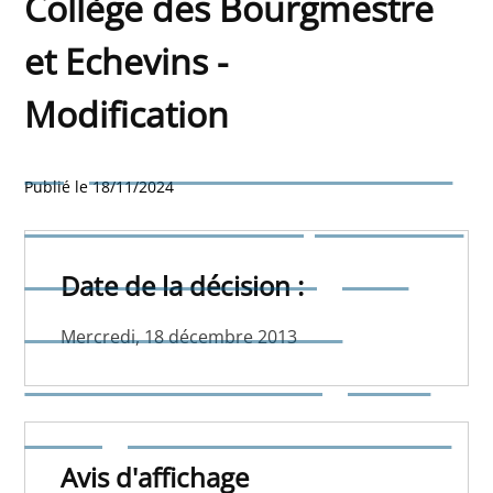
Collège des Bourgmestre
et Echevins -
Modification
Règlement relatif à l'octroi
Publié le 18/11/2024
d'une indemnité pour frais
de parcours aux agents
Date de la décision :
communaux et aux
Mercredi, 18 décembre 2013
membres du Collège des
Bourgmestre et Echevins -
Modification
Avis d'affichage