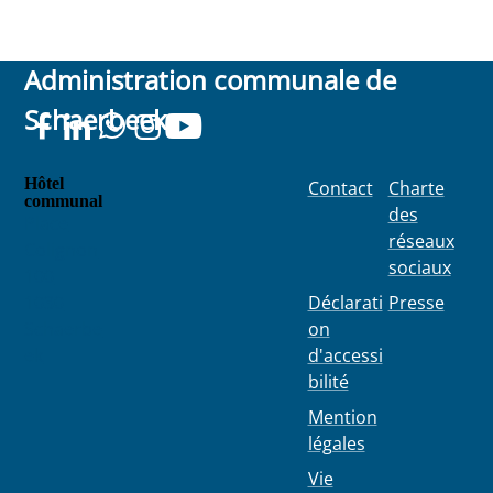
Administration communale de
Schaerbeek
Hôtel
Contact
Charte
communal
des
Place
réseaux
Colignon
sociaux
100
1030
Déclarati
Presse
Schaerbe
on
ek
d'accessi
bilité
Mention
légales
Vie