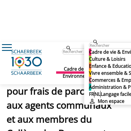
Cadre de vie & En
Règlement relatif à l'octroi d'une indemnité pour frai
Culture & Loisirs
Règlement relatif à
Enfance & Educati
Cadre de vie &
Culture 
Vivre ensemble & S
l'octroi d'une indemnité
Environnement
Loisirs
Commerces & Emp
Administration & P
pour frais de parcours
FR
NL
Langage facil
Mon espace
aux agents communaux
et aux membres du