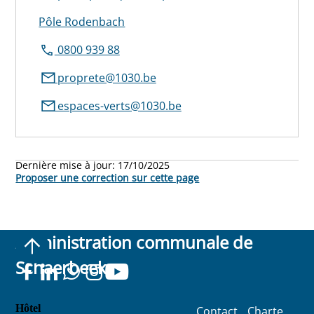
Pôle Rodenbach
0800 939 88
proprete@1030.be
espaces-verts@1030.be
Dernière mise à jour:
17/10/2025
Proposer une correction sur cette page
Administration communale de
Schaerbeek
Hôtel
Contact
Charte