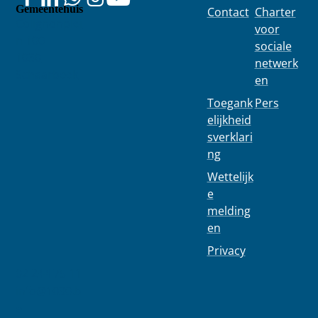
Gemeentehuis
Contact
Charter
Colignonplei
voor
n 100
sociale
1030
netwerk
Schaarbeek
en
Toegank
Pers
elijkheid
sverklari
ng
Wettelijk
e
melding
en
Privacy
02 244 75 11
info@1030.b
e