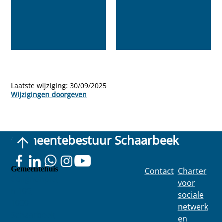
Laatste wijziging:
30/09/2025
Wijzigingen doorgeven
Gemeentebestuur Schaarbeek
Gemeentehuis
Contact
Charter
Colignonplei
voor
n 100
sociale
1030
netwerk
Schaarbeek
en