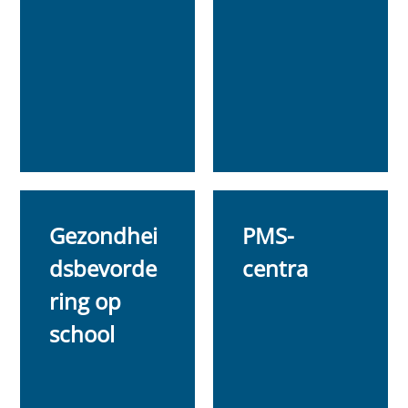
Gezondhei
PMS-
dsbevorde
centra
ring op
school