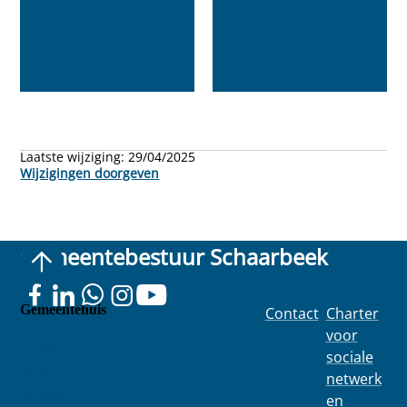
Laatste wijziging:
29/04/2025
Wijzigingen doorgeven
Gemeentebestuur Schaarbeek
Gemeentehuis
Contact
Charter
Colignonplei
voor
n 100
sociale
1030
netwerk
Schaarbeek
en