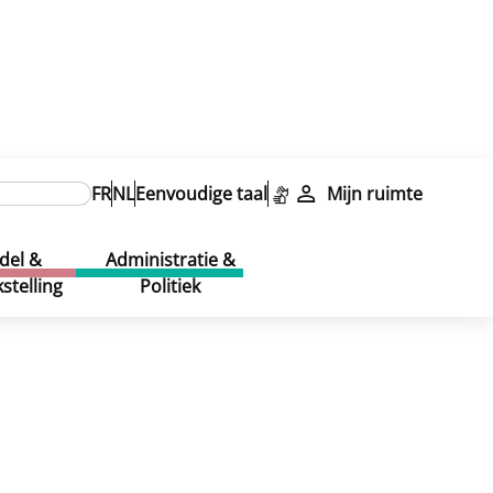
elijke archieven
FR
NL
Eenvoudige taal
Mijn ruimte
del &
Administratie &
stelling
Politiek