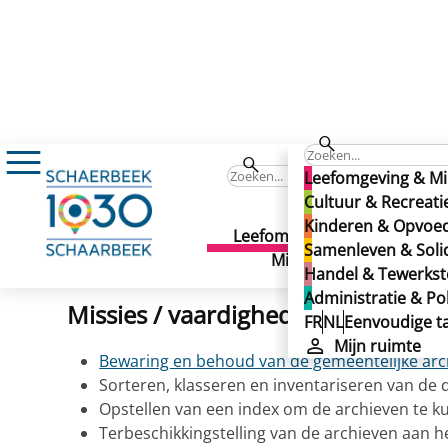
Administratie & Politiek
Gemeentelijke adm
Leefomgeving & Mi
Gemeentelijke archieven
Cultuur & Recreati
Kinderen & Opvoe
Gemeentelijke archieven
Leefomgeving &
Cult
Samenleven & Solid
Gepubliceerd op 23/09/2025
Milieu
Recr
Handel & Tewerkste
Administratie & Pol
Missies / vaardigheden
FR
NL
Eenvoudige ta
Mijn ruimte
Bewaring en behoud van de gemeentelijke arc
Sorteren, klasseren en inventariseren van de
Opstellen van een index om de archieven te 
Terbeschikkingstelling van de archieven aan he