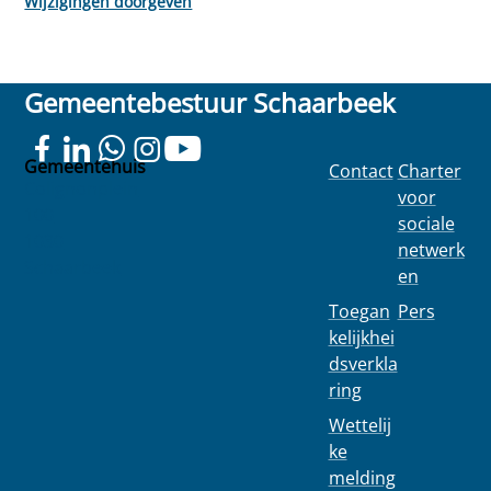
Wijzigingen doorgeven
Gemeentebestuur Schaarbeek
Gemeentehuis
Contact
Charter
Colignonplein
voor
100
sociale
1030
netwerk
Schaarbeek
en
Toegan
Pers
kelijkhei
dsverkla
ring
Wettelij
ke
melding