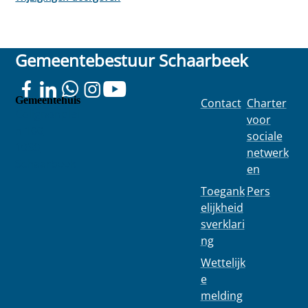
Gemeentebestuur Schaarbeek
Gemeentehuis
Contact
Charter
Colignonplei
voor
n 100
sociale
1030
netwerk
Schaarbeek
en
Toegank
Pers
elijkheid
sverklari
ng
Wettelijk
e
melding