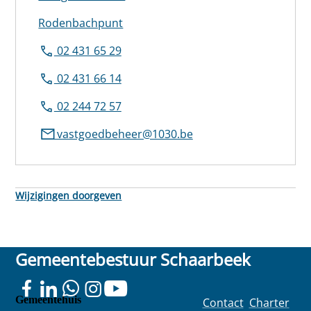
Rodenbachpunt
02 431 65 29
02 431 66 14
02 244 72 57
vastgoedbeheer@1030.be
Wijzigingen doorgeven
Gemeentebestuur Schaarbeek
Gemeentehuis
Contact
Charter