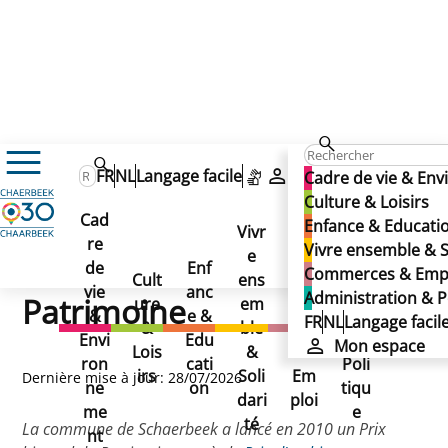
Culture & Loisirs
FR
NL
Langage facile
Mon espace
Cadre de vie & En
Histoire, Tourisme & Patrimoine
Culture & Loisirs
Patrimoine architectural
Cad
Enfance & Educati
Préservation & valorisation du patrimoine
Vivr
Prix biennal du Patrimoine
re
Ad
Vivre ensemble & S
Prix biennal du
e
Co
de
Enf
min
Commerces & Emp
Cult
ens
mm
vie
anc
istr
Administration & P
Patrimoine
ure
em
erc
&
e &
atio
FR
NL
Langage facil
&
ble
es
Envi
Edu
n &
Mon espace
Lois
&
&
ron
cati
Poli
irs
Soli
Em
Dernière mise à jour: 28/07/2026
ne
on
tiqu
dari
ploi
me
e
té
La commune de Schaerbeek a lancé en 2010 un Prix
nt