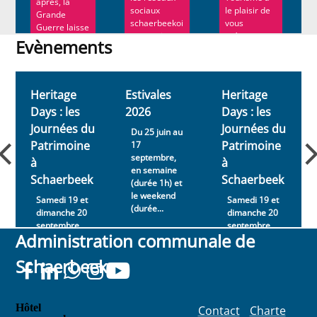
après, la
sociaux
le plaisir de
Grande
schaerbeekoi
vous
Guerre laisse
s connaissent
présenter sa
encore un
Evènements
bie...
nou...
souvenir
Evènements
impérissabl...
Heritage
Estivales
Heritage
Days : les
2026
Days : les
Journées du
Journées du
Du 25 juin au
Patrimoine
Patrimoine
17
septembre,
à
à
en semaine
Schaerbeek
Schaerbeek
(durée 1h) et
le weekend
Samedi 19 et
Samedi 19 et
(durée...
dimanche 20
dimanche 20
septembre
septembre
Administration communale de
2026
2026
Schaerbeek
Hôtel
Contact
Charte