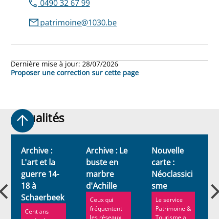
0490 32 67 99
patrimoine@1030.be
Dernière mise à jour:
28/07/2026
Proposer une correction sur cette page
Actualités
Actualités
Archive :
Archive : Le
Nouvelle
L'art et la
buste en
carte :
s
guerre 14-
marbre
Néoclassici
18 à
d'Achille
sme
Schaerbeek
Ceux qui
Le service
fréquentent
Patrimoine &
Cent ans
les réseaux
Tourisme a