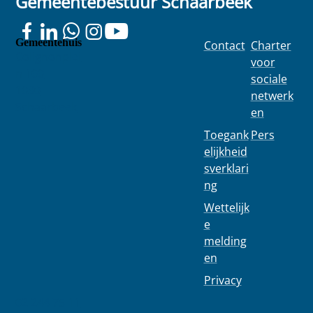
Gemeentebestuur Schaarbeek
testloca
in een
ties:
apotheek
update
Gemeentehuis
Contact
Charter
Colignonplei
voor
n 100
sociale
1030
netwerk
Schaarbeek
en
Toegank
Pers
elijkheid
sverklari
ng
Wettelijk
e
melding
en
Privacy
02 244 75 11