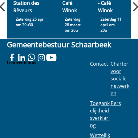
Station des
Café
- Café
Rêveurs
Winok
Winok
Zaterdag 25 april
Zaterdag
Zaterdag 11
om 20u30
28 maart
april om
om 20u
20u
Gemeentebestuur Schaarbeek
Gemeentehuis
Contact
Charter
Colignonplei
voor
n 100
sociale
1030
netwerk
Schaarbeek
en
Toegank
Pers
elijkheid
sverklari
ng
Wettelijk