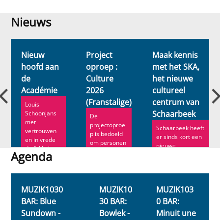
Nieuws
Nieuws
Nieuw
Project
Maak kennis
hoofd aan
oproep :
met het SKA,
de
Culture
het nieuwe
n
Académie
2026
cultureel
(Franstalige)
centrum van
Louis
Schaarbeek
Schoonjans
De
met
projectoproe
Schaarbeek heeft
vertrouwen
p is bedoeld
er sinds kort een
en in vrede
om personen
nieuwe
de fakkel
en
Agenda
socioculturele
door. Ann
organisaties
locatie bij. ...
Roe ve...
Agenda
te
ondersteune..
.
MUZIK1030
MUZIK10
MUZIK103
BAR: Blue
30 BAR:
0 BAR:
Sundown -
Bowlek -
Minuit une