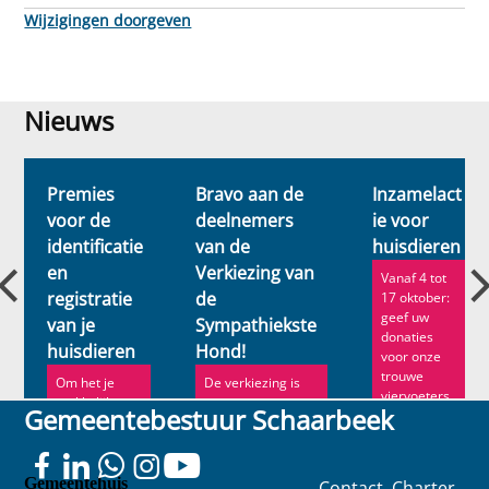
Wijzigingen doorgeven
Nieuws
Nieuws
Premies
Bravo aan de
Inzamelact
:
voor de
deelnemers
ie voor
identificatie
van de
huisdieren
en
Verkiezing van
Vanaf 4 tot
registratie
de
17 oktober:
geef uw
van je
Sympathiekste
donaties
huisdieren
Hond!
voor onze
trouwe
Om het je
De verkiezing is
viervoeters
makkelijker te
een
Gemeentebestuur Schaarbeek
...
maken, biedt
eerbiedwaardige
de gemeente
traditie in
premies aan
Schaarbeek. Of ze
(€ 50 vo...
nu ...
Gemeentehuis
Contact
Charter