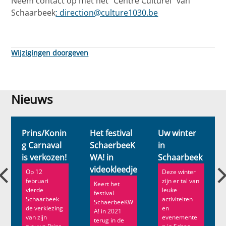
Neem contact op met het “Centre Culturel” van
Schaarbeek
: direction@culture1030.be
Wijzigingen doorgeven
Nieuws
Nieuws
Prins/Konin
Het festival
Uw winter
g Carnaval
SchaerbeeK
in
is verkozen!
WA! in
Schaarbeek
videokleedje
Op 12
Deze winter
februari
zijn er tal van
Keert het
vierde
leuke
festival
Schaarbeek
activiteiten
SchaerbeeKW
de verkiezing
en
A! in 2021
van zijn
evenemente
terug in de