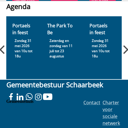
nieuwe Prins
n in Schaa...
vorm van een
Agenda
C...
crea...
Agenda
Portaels
The Park To
Portaels
T
in feest
Be
in feest
B
Zondag 31
Zaterdag en
Zondag 31
mei 2026
zondag van 11
mei 2026
van 10u tot
juli tot 23
van 10u tot
j
18u
augustus
18u
Gemeentebestuur Schaarbeek
Gemeentehuis
Contact
Charter
Colignonplei
voor
n 100
sociale
1030
netwerk
Schaarbeek