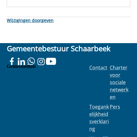
Wijzigingen doorgeven
Gemeentebestuur Schaarbeek
Gemeentehuis
Contact
Charter
Colignonplei
voor
n 100
sociale
1030
netwerk
Schaarbeek
en
Toegank
Pers
elijkheid
sverklari
ng