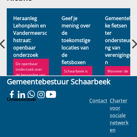
Nieuws
Heraanleg
Geef je
Gemeentelij
Lehonplein en
mening over
ke fietsen
Vandermeersc
de
ter
hstraat:
toekomstige
ondersteuni
l
openbaar
locaties van
ng van
onderzoek
de
vereniginge
fietsboxen
n
De openbaar
onderzoek over
Schaarbeek is
Wanneer de
de heraanleg van
op zoek naar
fietsen van de
Gemeentebestuur Schaarbeek
het Lehonplein en
locaties om
gemeente
de Vande...
nieuwe boxen
dienst
te plaatsen
hebben
gedaan, geeft
Gemeentehuis
Contact
Charter
de geme...
Colignonplei
voor
n 100
sociale
1030
netwerk
Schaarbeek
en