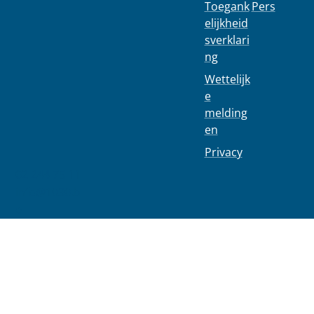
Toegank
Pers
elijkheid
sverklari
ng
Wettelijk
e
melding
en
Privacy
02 244 75 11
info@1030.b
e