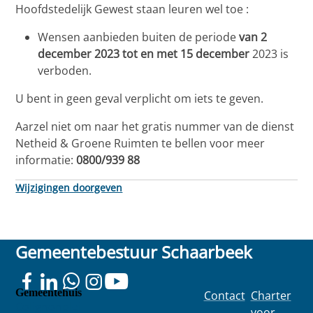
Hoofdstedelijk Gewest staan leuren wel toe :
Wensen aanbieden buiten de periode
van 2
december 2023 tot en met 15 december
2023 is
verboden.
U bent in geen geval verplicht om iets te geven.
Aarzel niet om naar het gratis nummer van de dienst
Netheid & Groene Ruimten te bellen voor meer
informatie:
0800/939 88
Wijzigingen doorgeven
Gemeentebestuur Schaarbeek
Gemeentehuis
Contact
Charter
Colignonplei
voor