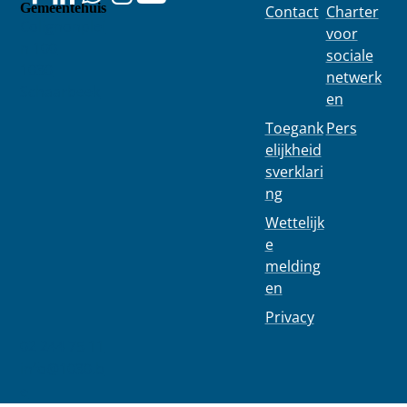
gramma zet
Gemeentehuis
Contact
Charter
...
Colignonplei
voor
n 100
sociale
1030
netwerk
Schaarbeek
en
Toegank
Pers
elijkheid
sverklari
ng
Wettelijk
e
melding
en
Privacy
02 244 75 11
info@1030.b
e