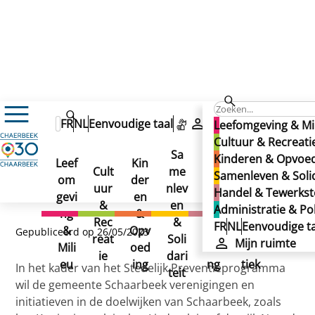
Nieuws
FR
NL
Eenvoudige taal
Mijn ruimte
Leefomgeving & Mi
Projectoproep: Stedelijk Preventieprogramma
Projectoproep: Stedelijk
Cultuur & Recreati
Projectoproep: Stedelijk
Sa
Kinderen & Opvoe
Leef
Kin
Han
Ad
Preventieprogramma
Cult
me
Samenleven & Solid
Preventieprogramma
om
der
del
min
uur
nlev
Handel & Tewerkste
gevi
en
&
istr
&
en
Administratie & Pol
ng
&
Tew
atie
Rec
&
FR
NL
Eenvoudige ta
&
Opv
erks
&
Gepubliceerd op 26/05/2023
reat
Soli
Mijn ruimte
Mili
oed
telli
Poli
ie
dari
eu
ing
ng
tiek
In het kader van het Stedelijk Preventieprogramma
teit
wil de gemeente Schaarbeek verenigingen en
initiatieven in de doelwijken van Schaarbeek, zoals