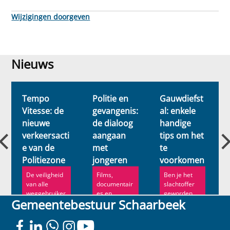
Wijzigingen doorgeven
Nieuws
Nieuws
Tempo
Politie en
Gauwdiefst
Vitesse: de
gevangenis:
al: enkele
nieuwe
de dialoog
handige
verkeersacti
aangaan
tips om het
e van de
met
te
Politiezone
jongeren
voorkomen
De veiligheid
Films,
Ben je het
van alle
documentair
slachtoffer
weggebruiker
es en
geworden
Gemeentebestuur Schaarbeek
s is een van
theater: het
van een
de prioriteiten
Stedelijk
diefstal?
van de...
Preventiepro