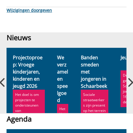
Wijzigingen doorgeven
Nieuws
Nieuws
Projectoproe
We
Banden
Jeug
p: Vroege
verz
smeden
kinderjaren,
amel
met
De Je
kinderen en
en
jongeren in
geeft
jeugd 2026
spee
Schaarbeek
Schaa
jonge
lgoe
Het doel is om
Sociale
16 tot
d
projecten te
straatwerker
de ka
ondersteunen
s zijn present
Het
van
op het terrein
Hui
organisaties uit
en staan in
Agenda
s
Schaarbe...
direct c...
van
Agenda
de