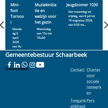
Vro
0
Mini-
Muziekinitia
Jeugdzomer 1030
uw
foot
tie en
hee
Van maandag tot
ft u
Tornoo
welzijn voor
vrijdag, van 6 juli tot
nod
14 augustus 2026,
i
het gezin
ig!
van 9.00 tot...
Manda
Woensdag
ag 6
van 15u tot
april
16u30
2026
van 9u
tot 19u
Gemeentebestuur Schaarbeek
Gemeentehuis
Contact
Charter
Colignonplei
voor
n 100
sociale
1030
netwerk
Schaarbeek
en
Toegank
Pers
elijkheid