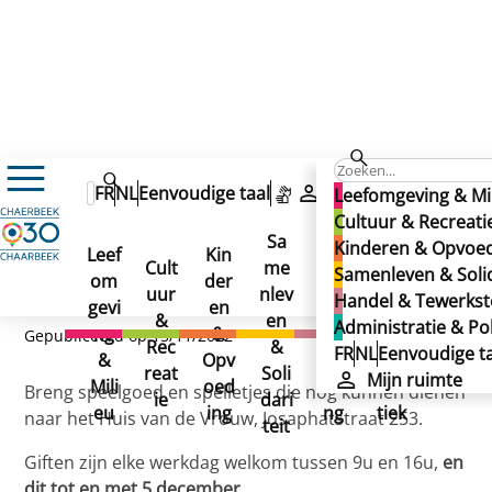
Nieuws
We verzamelen speelgoed
We verzamelen speelgoed
FR
NL
Eenvoudige taal
Mijn ruimte
Leefomgeving & Mi
We verzamelen
Cultuur & Recreati
Sa
Kinderen & Opvoe
speelgoed
Leef
Kin
Han
Ad
Cult
me
Samenleven & Solid
om
der
del
min
uur
nlev
Handel & Tewerkste
gevi
en
&
istr
&
en
Administratie & Pol
ng
&
Tew
atie
Gepubliceerd op 15/11/2022
Rec
&
FR
NL
Eenvoudige ta
&
Opv
erks
&
reat
Soli
Mijn ruimte
Mili
oed
telli
Poli
Breng speelgoed en spelletjes die nog kunnen dienen
ie
dari
eu
ing
ng
tiek
naar het Huis van de Vrouw, Josaphatstraat 253.
teit
Giften zijn elke werkdag welkom tussen 9u en 16u,
en
dit tot en met 5 december
.