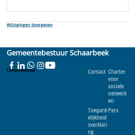
Wijzigingen doorgeven
Gemeentebestuur Schaarbeek
Gemeentehuis
Contact
Charter
Colignonplei
voor
n 100
sociale
1030
netwerk
Schaarbeek
en
Toegank
Pers
elijkheid
sverklari
ng