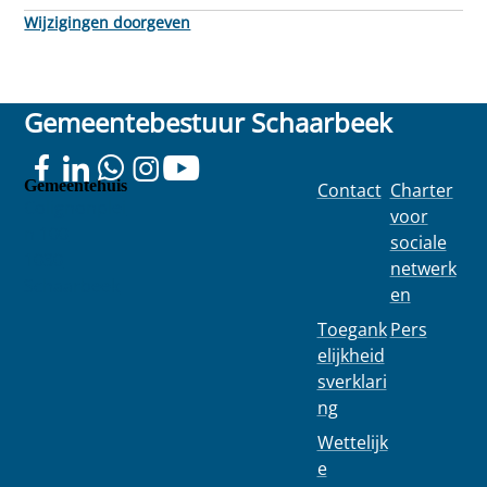
Wijzigingen doorgeven
Gemeentebestuur Schaarbeek
Gemeentehuis
Contact
Charter
Colignonplei
voor
n 100
sociale
1030
netwerk
Schaarbeek
en
Toegank
Pers
elijkheid
sverklari
ng
Wettelijk
e