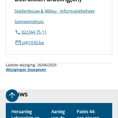
Stedenbouw & Milieu - Informatiebeheer
Gemeentehuis
02/244 75 11
si@1030.be
Laatste wijziging:
26/06/2025
Wijzigingen doorgeven
Nieuws
Nieuws
Heraanleg
Aanleg
Paleis 44:
Bu
Lehonplein en
van de
een nieuwe
g