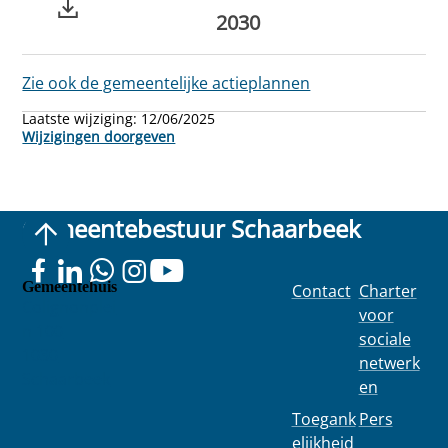
2030
Zie ook de gemeentelijke actieplannen
Laatste wijziging:
12/06/2025
Wijzigingen doorgeven
Gemeentebestuur Schaarbeek
Gemeentehuis
Contact
Charter
Colignonplei
voor
n 100
sociale
1030
netwerk
Schaarbeek
en
Toegank
Pers
elijkheid