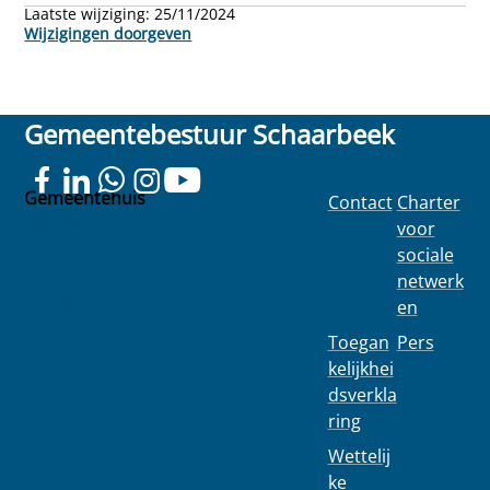
Laatste wijziging:
25/11/2024
Wijzigingen doorgeven
Gemeentebestuur Schaarbeek
Gemeentehuis
Contact
Charter
Colignonplein
voor
100
sociale
1030
netwerk
Schaarbeek
en
Toegan
Pers
kelijkhei
dsverkla
ring
Wettelij
ke