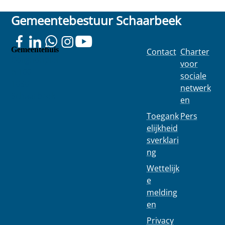
Gemeentebestuur Schaarbeek
Gemeentehuis
Contact
Charter
Colignonplei
voor
n 100
sociale
1030
netwerk
Schaarbeek
en
Toegank
Pers
elijkheid
sverklari
ng
Wettelijk
e
melding
en
Privacy