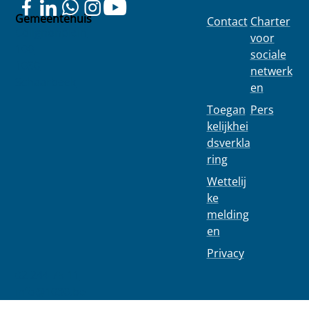
Gemeentehuis
Contact
Charter
Colignonplein
voor
100
sociale
1030
netwerk
Schaarbeek
en
Toegan
Pers
kelijkhei
dsverkla
ring
Wettelij
ke
melding
en
Privacy
02 244 75 11
info@1030.be