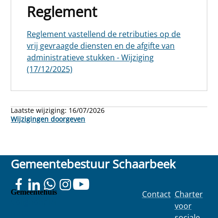
Reglement
Reglement vastellend de retributies op de
vrij gevraagde diensten en de afgifte van
administratieve stukken - Wijziging
(17/12/2025)
Laatste wijziging:
16/07/2026
Wijzigingen doorgeven
Gemeentebestuur Schaarbeek
Gemeentehuis
Contact
Charter
Colignonplei
voor
n 100
sociale