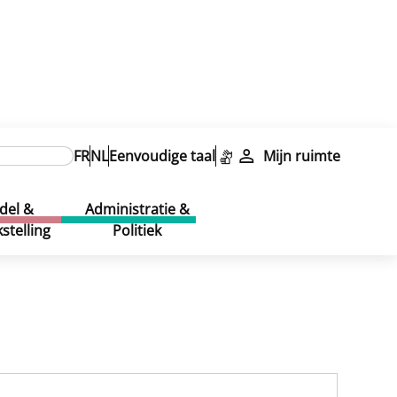
en
FR
NL
Eenvoudige taal
Mijn ruimte
del &
Administratie &
stelling
Politiek