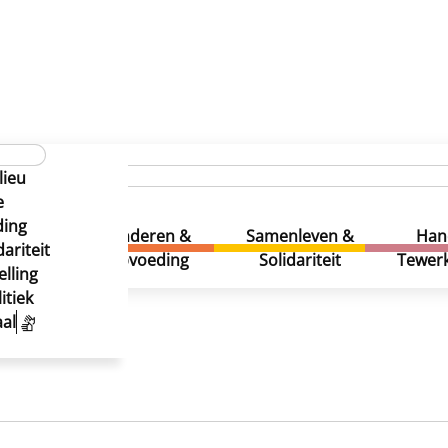
inistratie
Gids van de gemeentelijke diensten
Aankop
lieu
e
ding
uur &
Kinderen &
Samenleven &
Han
ariteit
eatie
Opvoeding
Solidariteit
Tewerk
lling
itiek
al
n