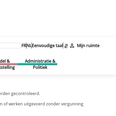
ouw en Leefmilieu – Opvolging
FR
NL
Eenvoudige taal
Mijn ruimte
del &
Administratie &
stelling
Politiek
orden gecontroleerd.
en of werken uitgevoerd zonder vergunning