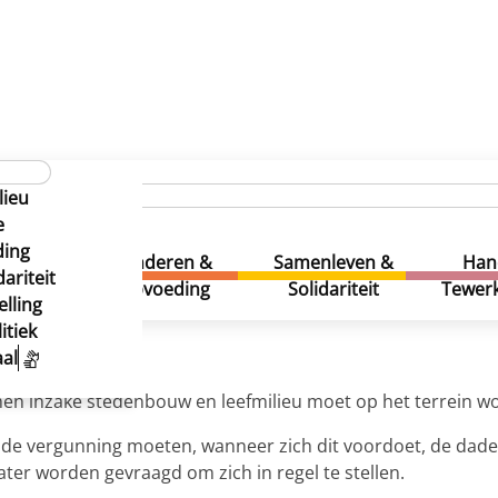
inistratie
Gids van de gemeentelijke diensten
Stedenb
lieu
u – Opvolging
e
ding
u – Opvolging
uur &
Kinderen &
Samenleven &
Han
ariteit
eatie
Opvoeding
Solidariteit
Tewerk
lling
itiek
al
men inzake stedenbouw en leefmilieu moet op het terrein w
 de vergunning moeten, wanneer zich dit voordoet, de dad
ter worden gevraagd om zich in regel te stellen.