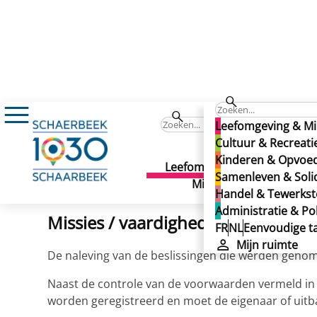
Administratie & Politiek
Gemeentelijke adm
Leefomgeving & Mi
Stedenbouw en Leefmilie
Cultuur & Recreati
Kinderen & Opvoe
Stedenbouw en Leefmilie
Leefomgeving &
Cult
Samenleven & Solid
Gepubliceerd op 23/09/2025
Milieu
Recr
Handel & Tewerkste
Administratie & Pol
Missies / vaardigheden
FR
NL
Eenvoudige ta
Mijn ruimte
De naleving van de beslissingen die werden geno
Naast de controle van de voorwaarden vermeld in
worden geregistreerd en moet de eigenaar of uitba