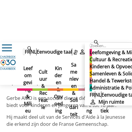
Kinderen & Opvoeding
Schoolondersteuning
FR
NL
Eenvoudige taal
Mijn ruimte
Leefomgeving & Mi
Huistaakbegeleiding
La Gerbe AMO
Cultuur & Recreati
La Gerbe AMO
Sa
Kinderen & Opvoe
Leef
Kin
Han
Ad
Cult
me
Samenleven & Solid
La Gerbe AMO
om
der
del
min
uur
nlev
Handel & Tewerkste
gevi
en
&
istr
Gepubliceerd op 29/09/2025
&
en
Administratie & Pol
ng
&
Tew
atie
Rec
&
FR
NL
Eenvoudige ta
&
Opv
erks
&
Gerbe AMO is een sociale dienst die preventieve hulp
reat
Soli
Mijn ruimte
Mili
oed
telli
Poli
biedt voor kinderen en jongeren van 0 tot 18 jaar.
ie
dari
eu
ing
ng
tiek
teit
Hij maakt deel uit van de Services d'Aide à la Jeunesse
die erkend zijn door de Franse Gemeenschap.