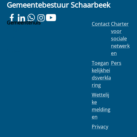
Gemeentebestuur Schaarbeek
Gemeentehuis
Contact
Charter
Colignonplein
voor
100
sociale
1030
netwerk
Schaarbeek
en
Toegan
Pers
kelijkhei
dsverkla
ring
Wettelij
ke
melding
en
Privacy
02 244 75 11