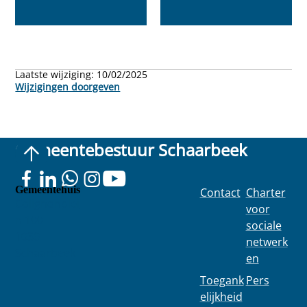
Laatste wijziging:
10/02/2025
Wijzigingen doorgeven
Gemeentebestuur Schaarbeek
Gemeentehuis
Contact
Charter
Colignonplei
voor
n 100
sociale
1030
netwerk
Schaarbeek
en
Toegank
Pers
elijkheid