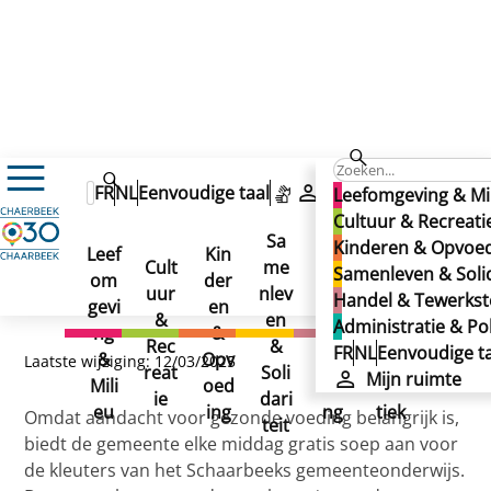
Kinderen & Opvoeding
Onderwijs
FR
NL
Eenvoudige taal
Mijn ruimte
Leefomgeving & Mi
Gemeentelijk onderwijs
Cultuur & Recreati
Nederlandstalig gemeentelijk onderwijs
Sa
Kinderen & Opvoe
Onderwijsdiensten
Gezonde voeding
Leef
Kin
Han
Ad
Gezonde voeding
Cult
me
Samenleven & Solid
Gezonde voeding
om
der
del
min
uur
nlev
Handel & Tewerkste
gevi
en
&
istr
&
en
Administratie & Pol
ng
&
Tew
atie
Rec
&
FR
NL
Eenvoudige ta
&
Opv
erks
&
Laatste wijziging: 12/03/2025
reat
Soli
Mijn ruimte
Mili
oed
telli
Poli
ie
dari
eu
ing
ng
tiek
Omdat aandacht voor gezonde voeding belangrijk is,
teit
biedt de gemeente elke middag gratis soep aan voor
de kleuters van het Schaarbeeks gemeenteonderwijs.