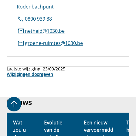
Rodenbachpunt
0800 939 88
netheid@1030.be
groene-ruimtes@1030.be
Laatste wijziging:
23/09/2025
Wijzigingen doorgeven
Nieuws
Nieuws
Wat
Evolutie
Een nieuw
Tuin
zou u
van de
vervoermidd
har