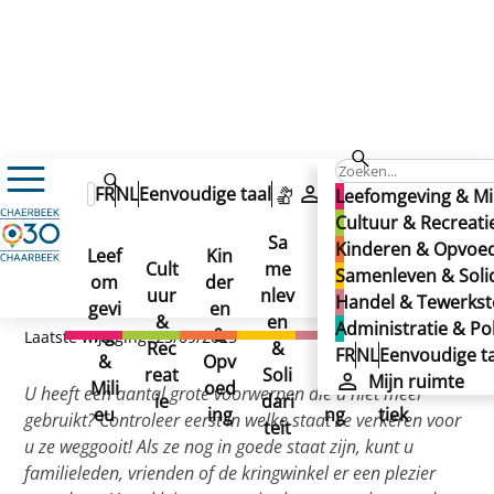
Leefomgeving & Milieu
FR
NL
Eenvoudige taal
Mijn ruimte
Leefomgeving & Mi
Afval & Openbare netheid
Sorteren van afval
Cultuur & Recreati
Grof huisvuil
Grof huisvuil
Sa
Kinderen & Opvoe
Grof huisvuil
Leef
Kin
Han
Ad
Cult
me
Samenleven & Solid
om
der
del
min
uur
nlev
Handel & Tewerkste
gevi
en
&
istr
&
en
Administratie & Pol
ng
&
Tew
atie
Laatste wijziging: 23/09/2025
Rec
&
FR
NL
Eenvoudige ta
&
Opv
erks
&
reat
Soli
Mijn ruimte
Mili
oed
telli
Poli
U heeft een aantal grote voorwerpen die u niet meer
ie
dari
eu
ing
ng
tiek
gebruikt? Controleer eerst in welke staat ze verkeren voor
teit
u ze weggooit! Als ze nog in goede staat zijn, kunt u
familieleden, vrienden of de kringwinkel er een plezier