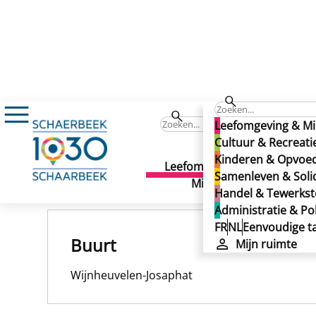
Robiano
Leefomgeving & Mi
Robiano
Cultuur & Recreati
Kinderen & Opvoe
Robiano
Leefomgeving &
Cult
Samenleven & Solid
Gepubliceerd op 16/03/2026
Milieu
Recr
Handel & Tewerkste
Administratie & Pol
FR
NL
Eenvoudige ta
Buurt
Mijn ruimte
Wijnheuvelen-Josaphat