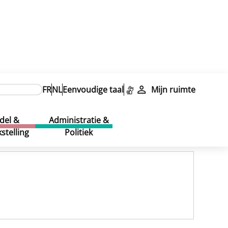
FR
NL
Eenvoudige taal
Mijn ruimte
del &
Administratie &
stelling
Politiek