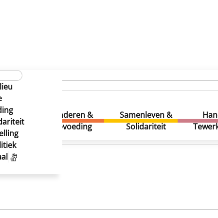
lieu
e
ding
uur &
Kinderen &
Samenleven &
Han
ariteit
eatie
Opvoeding
Solidariteit
Tewerk
lling
itiek
al