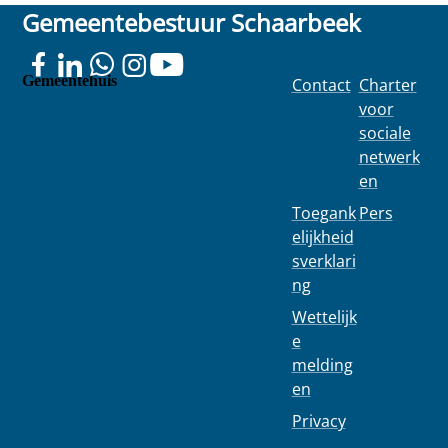
Gemeentebestuur Schaarbeek
Gemeentehuis
Contact
Charter
Colignonplei
voor
n 100
sociale
1030
netwerk
Schaarbeek
en
Toegank
Pers
elijkheid
sverklari
ng
Wettelijk
e
melding
en
Privacy