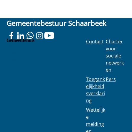
Gemeentebestuur Schaarbeek
Gemeentehuis
Contact
Charter
Colignonplei
voor
n 100
sociale
1030
netwerk
Schaarbeek
en
Toegank
Pers
elijkheid
sverklari
ng
Wettelijk
e
melding
en