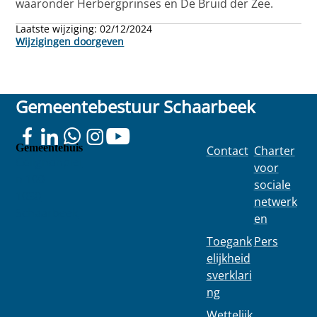
waaronder Herbergprinses en De Bruid der Zee.
Laatste wijziging:
02/12/2024
Wijzigingen doorgeven
Gemeentebestuur Schaarbeek
Gemeentehuis
Contact
Charter
Colignonplei
voor
n 100
sociale
1030
netwerk
Schaarbeek
en
Toegank
Pers
elijkheid
sverklari
ng
Wettelijk