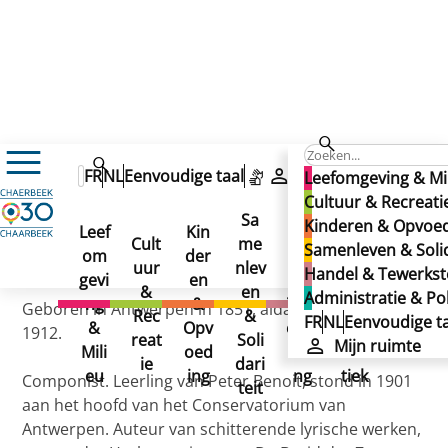
BLOCKX, Jan (straat)
BLOCKX, Jan (straat)
FR
NL
Eenvoudige taal
Mijn ruimte
Leefomgeving & Mi
BLOCKX, Jan (straat)
Cultuur & Recreati
Sa
Kinderen & Opvoe
Leef
Kin
Han
Ad
Cult
me
Samenleven & Solid
om
der
del
min
Gepubliceerd op 02/12/2024
uur
nlev
Handel & Tewerkste
gevi
en
&
istr
&
en
Administratie & Pol
ng
&
Tew
atie
Geboren in Antwerpen in 1851, aldaar overleden in
Rec
&
FR
NL
Eenvoudige ta
&
Opv
erks
&
1912.
reat
Soli
Mijn ruimte
Mili
oed
telli
Poli
ie
dari
eu
ing
ng
tiek
Componist. Leerling van Peter Benoit, stond in 1901
teit
aan het hoofd van het Conservatorium van
Antwerpen. Auteur van schitterende lyrische werken,