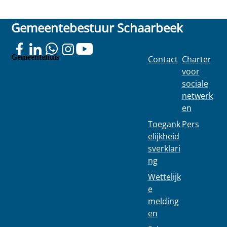
Gemeentebestuur Schaarbeek
Gemeentehuis
Contact
Charter
Colignonplei
voor
n 100
sociale
1030
netwerk
Schaarbeek
en
Toegank
Pers
elijkheid
sverklari
ng
Wettelijk
e
melding
en