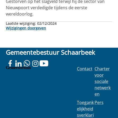
Gestorven op het slagveld terwijl hij de sector van
Nieuwpoort verdedigde tijdens de eerste
wereldoorlog.
Laatste wijziging:
02/12/2024
Wijzigingen doorgeven
Gemeentebestuur Schaarbeek
Gemeentehuis
Contact
Charter
Colignonplei
voor
n 100
sociale
1030
netwerk
Schaarbeek
en
Toegank
Pers
elijkheid
sverklari