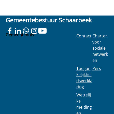
Gemeentebestuur Schaarbeek
Gemeentehuis
Contact
Charter
Colignonplein
voor
100
sociale
1030
netwerk
Schaarbeek
en
Toegan
Pers
kelijkhei
dsverkla
ring
Wettelij
ke
melding
en