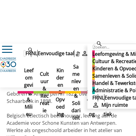
JAQUET, Joseph (straat)
JAQUET, Joseph (straat)
FR
NL
Eenvoudige taal
Mijn ruimte
Leefomgeving & Mi
JAQUET, Joseph (straat)
Cultuur & Recreati
Sa
Kinderen & Opvoe
Leef
Kin
Han
Ad
Cult
me
Samenleven & Solid
om
der
del
min
Gepubliceerd op 02/12/2024
uur
nlev
Handel & Tewerkste
gevi
en
&
istr
&
en
Administratie & Pol
ng
&
Tew
atie
Geboren in Antwerpen in 1822, overleden in
Rec
&
FR
NL
Eenvoudige ta
&
Opv
erks
&
Schaarbeek in 1898.
reat
Soli
Mijn ruimte
Mili
oed
telli
Poli
ie
dari
eu
ing
ng
tiek
Belgisch eclectisch beeldhouwer, leerling aan de
teit
Academie voor Schone Kunsten van Antwerpen.
Werkte als ongeschoold arbeider in het atelier van