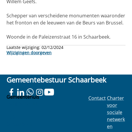
Willem Geefs.
Schepper van verscheidene monumenten waaronder
het fronton en de leeuwen van de Beurs van Brussel.
Woonde in de Paleizenstraat 16 in Schaarbeek.
Laatste wijziging:
02/12/2024
Wijzigingen doorgeven
Gemeentebestuur Schaarbeek
Gemeentehuis
Contact
Charter
Colignonplein
voor
100
sociale
1030
netwerk
Schaarbeek
en