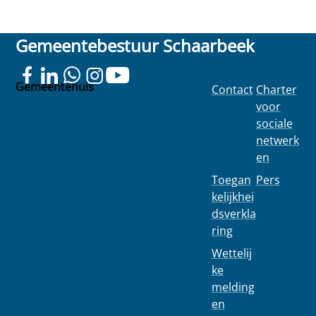
Gemeentebestuur Schaarbeek
Gemeentehuis
Contact
Charter
Colignonplein
voor
100
sociale
1030
netwerk
Schaarbeek
en
Toegan
Pers
kelijkhei
dsverkla
ring
Wettelij
ke
melding
en