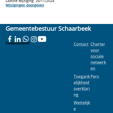
Laatste wijziging:
26/11/2024
Wijzigingen doorgeven
Gemeentebestuur Schaarbeek
Gemeentehuis
Contact
Charter
Colignonplei
voor
n 100
sociale
1030
netwerk
Schaarbeek
en
Toegank
Pers
elijkheid
sverklari
ng
Wettelijk
e