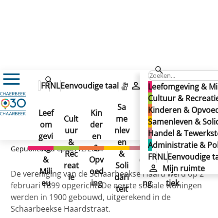
SCHAARBEEKSE HAARD (straat)
SCHAARBEEKSE HAARD
FR
NL
Eenvoudige taal
Mijn ruimte
Leefomgeving & Mi
SCHAARBEEKSE HAARD
Cultuur & Recreati
(straat)
Sa
Kinderen & Opvoe
(straat)
Leef
Kin
Han
Ad
Cult
me
Samenleven & Solid
om
der
del
min
uur
nlev
Handel & Tewerkste
gevi
en
&
istr
&
en
Administratie & Pol
ng
&
Tew
atie
Gepubliceerd op 02/12/2024
Rec
&
FR
NL
Eenvoudige ta
&
Opv
erks
&
reat
Soli
Mijn ruimte
Mili
oed
telli
Poli
De vereniging van de Schaarbeekse Haard werd op 2
ie
dari
eu
ing
ng
tiek
februari 1899 opgericht. De eerste sociale woningen
teit
werden in 1900 gebouwd, uitgerekend in de
Schaarbeekse Haardstraat.