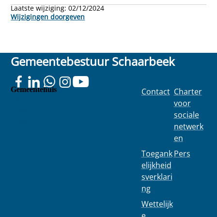
Laatste wijziging:
02/12/2024
Wijzigingen doorgeven
Gemeentebestuur Schaarbeek
Gemeentehuis
Contact
Charter
Colignonplei
voor
n 100
sociale
1030
netwerk
Schaarbeek
en
Toegank
Pers
elijkheid
sverklari
ng
Wettelijk
e