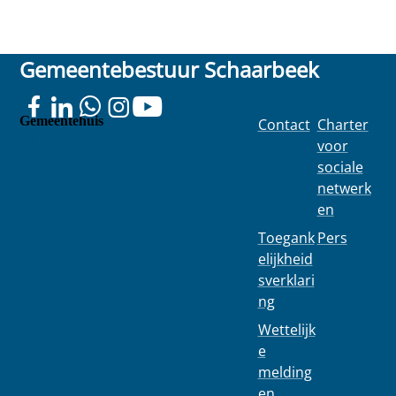
Gemeentebestuur Schaarbeek
Gemeentehuis
Contact
Charter
Colignonplei
voor
n 100
sociale
1030
netwerk
Schaarbeek
en
Toegank
Pers
elijkheid
sverklari
ng
Wettelijk
e
melding
en