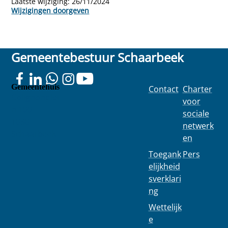
Laatste wijziging:
26/11/2024
Wijzigingen doorgeven
Gemeentebestuur Schaarbeek
Gemeentehuis
Contact
Charter
Colignonplei
voor
n 100
sociale
1030
netwerk
Schaarbeek
en
Toegank
Pers
elijkheid
sverklari
ng
Wettelijk
e