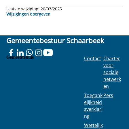
Laatste wijziging:
20/03/2025
Wijzigingen doorgeven
Gemeentebestuur Schaarbeek
Gemeentehuis
Contact
Charter
Colignonplei
voor
n 100
sociale
1030
netwerk
Schaarbeek
en
Toegank
Pers
elijkheid
sverklari
ng
Wettelijk